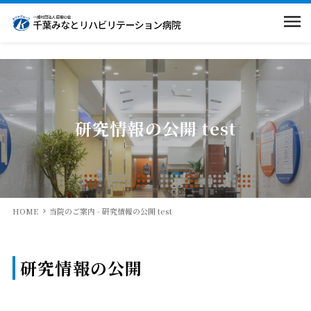
；
当院のご案内
入院案内
院長挨拶
研究情報の公開 test
病院概要
部門紹介
入院のご案内
回復期リハとは
相談窓口
求人情報
看護部
HOME
当院のご案内 - 研究情報の公開 test
当院での取組み
面会・お見舞いの方
薬剤部
交通案内
研究情報の公開
広報物
医療連携室
院内掲示物