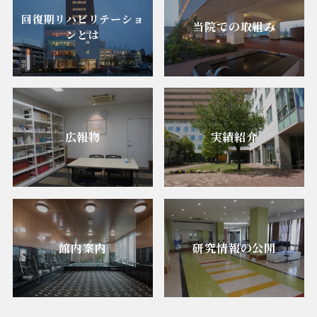
回復期リハビリテーショ
当院での取組み
ンとは
広報物
実績紹介
館内案内
研究情報の公開