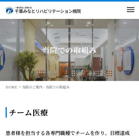
当院のご案内
入院案内
院長挨拶
当院での取組み
病院概要
部門紹介
入院のご案内
回復期リハとは
相談窓口
求人情報
看護部
HOME
当院のご案内 - 当院での取組み
当院での取組み
面会・お見舞いの方
薬剤部
交通案内
チーム医療
広報物
医療連携室
患者様を担当する各専門職種でチームを作り、目標達成
院内掲示物