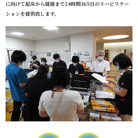
医事課
に向けて起床から就寝まで24時間365日のリハビリテー
ションを提供致します。
実績紹介
栄養科
館内案内
リハビリテーション科
研究情報の公開